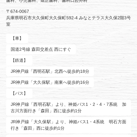
歯科、小児歯科、矯正歯科、歯科口腔外科
〒674-0067
兵庫県明石市大久保町大久保町592-4 みなとテラス大久保2階3号
室
【車】
国道2号線 森田交差点 西にすぐ
【鉄道】
JR神戸線「西明石駅」北西へ徒歩約18分
JR神戸線「大久保駅」南東へ徒歩約16分
【バス】
JR神戸線「西明石駅」より、神姫バス1・2・4・7系統 加
古川方面行き「森田」西に徒歩約1分
JR神戸線「大久保駅」より、神姫バス1・4系統 明石方面
行き「森田」西に徒歩約1分