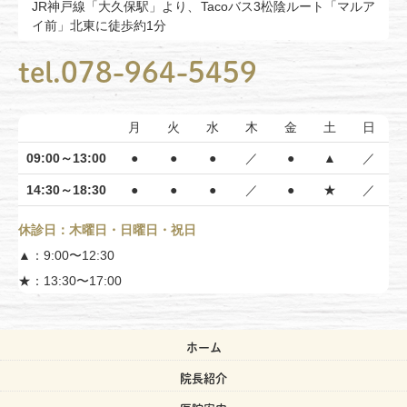
JR神戸線「大久保駅」より、Tacoバス3松陰ルート「マルア
イ前」北東に徒歩約1分
tel.078-964-5459
月
火
水
木
金
土
日
09:00～13:00
●
●
●
／
●
▲
／
14:30～18:30
●
●
●
／
●
★
／
休診日：木曜日・日曜日・祝日
▲：9:00〜12:30
★：13:30〜17:00
ホーム
院長紹介