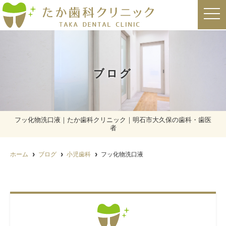
t
o
g
g
l
e
n
a
ブログ
v
i
g
a
t
i
o
フッ化物洗口液｜たか歯科クリニック｜明石市大久保の歯科・歯医
n
者
ホーム
ブログ
小児歯科
フッ化物洗口液