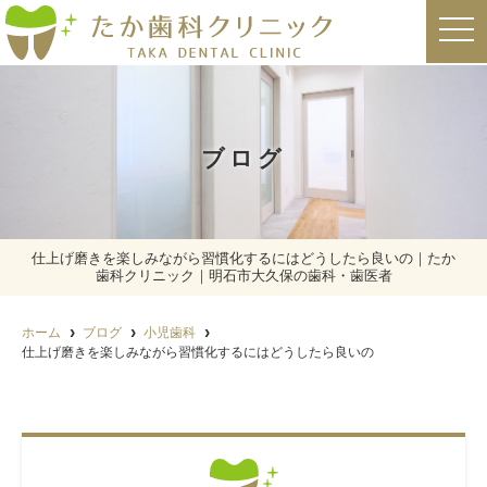
t
o
g
g
l
e
n
a
ブログ
v
i
g
a
t
i
o
仕上げ磨きを楽しみながら習慣化するにはどうしたら良いの｜たか
n
歯科クリニック｜明石市大久保の歯科・歯医者
ホーム
ブログ
小児歯科
仕上げ磨きを楽しみながら習慣化するにはどうしたら良いの