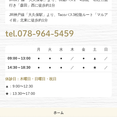
行き「森田」西に徒歩約1分
JR神戸線「大久保駅」より、Tacoバス3松陰ルート「マルア
イ前」北東に徒歩約1分
tel.078-964-5459
月
火
水
木
金
土
日
09:00～13:00
●
●
●
／
●
▲
／
14:30～18:30
●
●
●
／
●
★
／
休診日：木曜日・日曜日・祝日
▲：9:00〜12:30
★：13:30〜17:00
ホーム