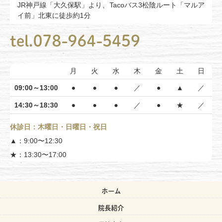
JR神戸線「大久保駅」より、Tacoバス3松陰ルート「マルア
イ前」北東に徒歩約1分
tel.078-964-5459
月
火
水
木
金
土
日
09:00～13:00
●
●
●
／
●
▲
／
14:30～18:30
●
●
●
／
●
★
／
休診日：木曜日・日曜日・祝日
▲：9:00〜12:30
★：13:30〜17:00
ホーム
院長紹介