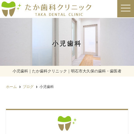
t
o
g
g
l
e
n
a
小児歯科
v
i
g
a
t
i
o
小児歯科｜たか歯科クリニック｜明石市大久保の歯科・歯医者
n
ホーム
ブログ
小児歯科